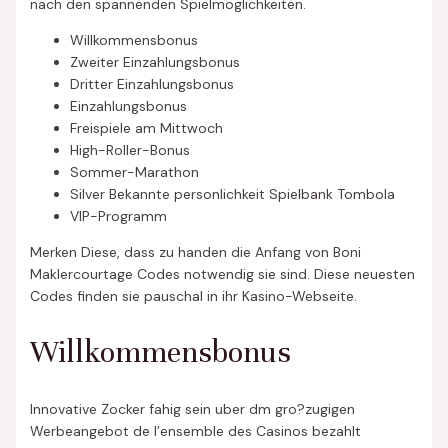
nach den spannenden Spielmoglichkeiten.
Willkommensbonus
Zweiter Einzahlungsbonus
Dritter Einzahlungsbonus
Einzahlungsbonus
Freispiele am Mittwoch
High-Roller-Bonus
Sommer-Marathon
Silver Bekannte personlichkeit Spielbank Tombola
VIP-Programm
Merken Diese, dass zu handen die Anfang von Boni
Maklercourtage Codes notwendig sie sind. Diese neuesten
Codes finden sie pauschal in ihr Kasino-Webseite.
Willkommensbonus
Innovative Zocker fahig sein uber dm gro?zugigen
Werbeangebot de l’ensemble des Casinos bezahlt