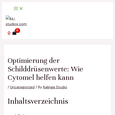
Main
Skip
Post
Menu
to
navigation
content
0
Optimierung der
Schilddrüsenwerte: Wie
Cytomel helfen kann
/
Uncategorized
/ By
Kalinga Studio
Inhaltsverzeichnis