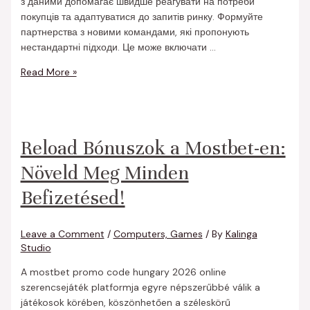
з даними допомагає швидше реагувати на потреби
покупців та адаптуватися до запитів ринку. Формуйте
партнерства з новими командами, які пропонують
нестандартні підходи. Це може включати …
Read More »
Reload Bónuszok a Mostbet-en:
Növeld Meg Minden
Befizetésed!
Leave a Comment
/
Computers, Games
/ By
Kalinga
Studio
A mostbet promo code hungary 2026 online
szerencsejáték platformja egyre népszerűbbé válik a
játékosok körében, köszönhetően a széleskörű