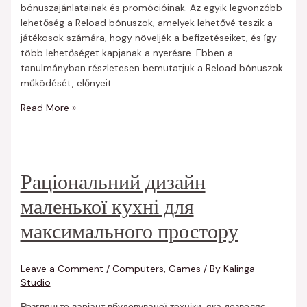
bónuszajánlatainak és promócióinak. Az egyik legvonzóbb
lehetőség a Reload bónuszok, amelyek lehetővé teszik a
játékosok számára, hogy növeljék a befizetéseiket, és így
több lehetőséget kapjanak a nyerésre. Ebben a
tanulmányban részletesen bemutatjuk a Reload bónuszok
működését, előnyeit …
Read More »
Раціональний дизайн
маленької кухні для
максимального простору
Leave a Comment
/
Computers, Games
/ By
Kalinga
Studio
Розгляньте варіант вбудовуваної техніки, яка дозволяє